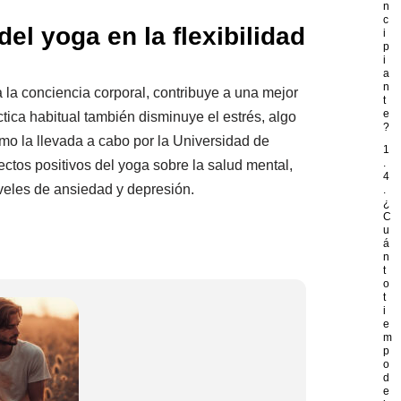
n
c
el yoga en la flexibilidad
i
p
i
a
n
 la conciencia corporal, contribuye a una mejor
t
e
tica habitual también disminuye el estrés, algo
?
mo la llevada a cabo por la Universidad de
1
.
ectos positivos del yoga sobre la salud mental,
4
veles de ansiedad y depresión.
.
¿
C
u
á
n
t
o
t
i
e
m
p
o
d
e