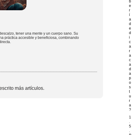
b
e
r
í
a
d
e
d
descalzo, tener una mente y un cuerpo sano. Su
i
na práctica accesible y beneficiosa, combinando
irecta.
c
a
r
a
c
a
d
a
p
o
s
escrito más artículos.
t
u
r
a
?
1
.
5
.