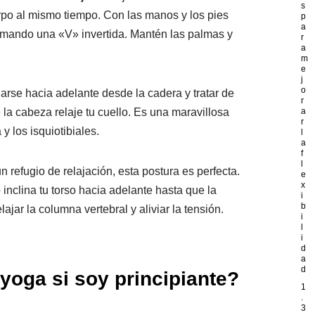
s
uerpo al mismo tiempo. Con las manos y los pies
p
a
formando una «V» invertida. Mantén las palmas y
r
a
m
e
j
o
arse hacia adelante desde la cadera y tratar de
r
e la cabeza relaje tu cuello. Es una maravillosa
a
r
y los isquiotibiales.
l
a
f
l
 refugio de relajación, esta postura es perfecta.
e
x
o inclina tu torso hacia adelante hasta que la
i
b
lajar la columna vertebral y aliviar la tensión.
i
l
i
d
a
d
oga si soy principiante?
1
.
3