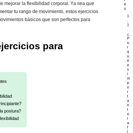
 mejorar la flexibilidad corporal. Ya sea que
e
s
entar tu rango de movimiento, estos ejercicios
1
movimientos básicos que son perfectos para
.
1
.
¿
P
ejercicios para
o
r
q
u
é
e
s
i
m
ntes
p
o
r
bilidad
t
a
incipiante?
n
t
da postura?
e
exibilidad
l
a
f
l