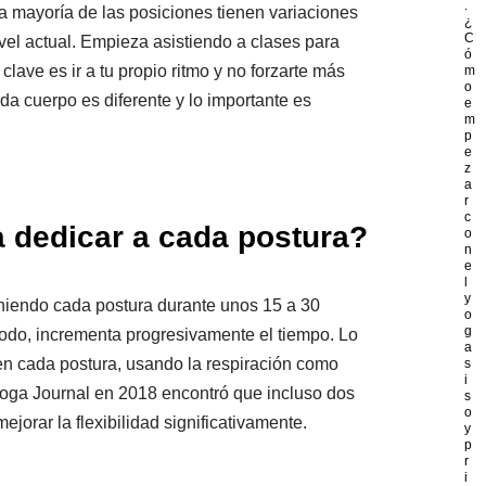
.
a mayoría de las posiciones tienen variaciones
¿
C
vel actual. Empieza asistiendo a clases para
ó
clave es ir a tu propio ritmo y no forzarte más
m
o
da cuerpo es diferente y lo importante es
e
m
p
e
z
a
r
c
 dedicar a cada postura?
o
n
e
l
y
iendo cada postura durante unos 15 a 30
o
g
do, incrementa progresivamente el tiempo. Lo
a
 en cada postura, usando la respiración como
s
i
 Yoga Journal en 2018 encontró que incluso dos
s
o
orar la flexibilidad significativamente.
y
p
r
i