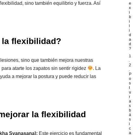
exibilidad, sino también equilibrio y fuerza. Así
e
x
i
b
i
l
i
d
la flexibilidad?
a
d
?
1
 lesiones, sino que también mejora nuestras
.
2
para atarte los zapatos sin sentir rigidez
. La
.
P
 ayuda a mejorar la postura y puede reducir las
o
s
t
u
r
a
s
b
ejorar la flexibilidad
á
s
i
c
ukha Svanasana):
Este ejercicio es fundamental
a