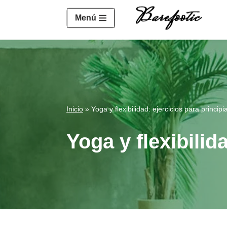
https://salesiq.zohopublic.eu/widget?wc=siq4a1451e70fa5f
Menú
Saltar
al
contenido
Inicio
»
Yoga y flexibilidad: ejercicios para principi
Yoga y flexibilid