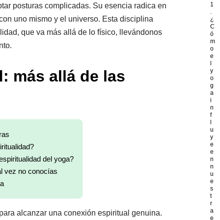
1
tar posturas complicadas. Su esencia radica en
.
on uno mismo y el universo. Esta disciplina
¿
C
lidad, que va más allá de lo físico, llevándonos
ó
m
nto.
o
e
l
: más allá de las
y
o
g
a
i
n
f
l
u
ras
y
e
ritualidad?
e
espiritualidad del yoga?
n
n
al vez no conocías
u
e
ia
s
t
r
a
r para alcanzar una conexión espiritual genuina.
e