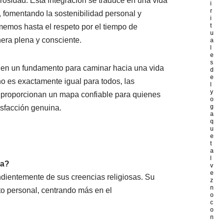
nerosidad. Esta integración se traduce en una vida
i
r
 fomentando la sostenibilidad personal y
i
t
memos hasta el respeto por el tiempo de
u
era plena y consciente.
a
l
e
s
 en un fundamento para caminar hacia una vida
d
e
no es exactamente igual para todos, las
l
y
l proporcionan un mapa confiable para quienes
o
g
sfacción genuina.
a
q
u
e
t
a
l
ga?
v
e
ndientemente de sus creencias religiosas. Su
z
n
to personal, centrando más en el
o
c
o
n