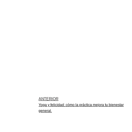
ANTERIOR
Yoga y felicidad: cómo la práctica mejora tu bienestar
general.