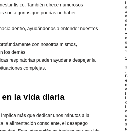
i
ienestar físico. También ofrece numerosos
d
a
tos son algunos que podrías no haber
d
d
e
n hacia dentro, ayudándonos a entender nuestros
l
y
o
g
 profundamente con nosotros mismos,
a
?
n los demás.
1
ticas respiratorias pueden ayudar a despejar la
.
3
situaciones complejas.
.
B
e
n
e
f
en la vida diaria
i
c
i
o
día implica más que dedicar unos minutos a la
s
e
rca la alimentación consciente, el desapego
s
p