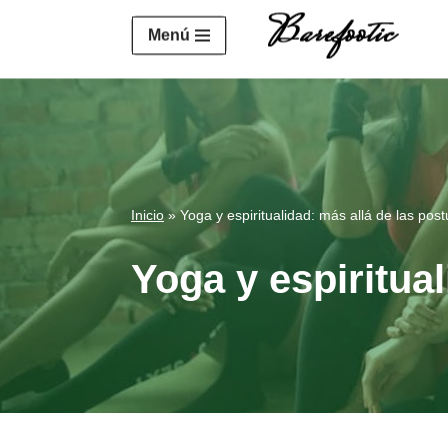
https://salesiq.zohopublic.eu/widget?wc=siq4a1451e70fa5f
Menú
Saltar
al
contenido
Inicio
»
Yoga y espiritualidad: más allá de las post
Yoga y espiritual