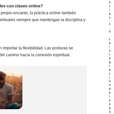
o
les con clases online?
c
í
 propio encanto, la práctica online también
a
s
irituales siempre que mantengas la disciplina y
1
.
4
.
L
a
i
 importar la flexibilidad. Las posturas se
n
el camino hacia la conexión espiritual.
t
e
g
r
a
c
i
ó
n
d
e
l
y
o
g
a