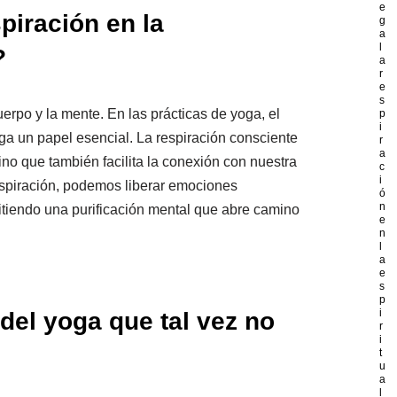
e
piración en la
g
a
l
?
a
r
e
s
erpo y la mente. En las prácticas de yoga, el
p
i
ga un papel esencial. La respiración consciente
r
a
ino que también facilita la conexión con nuestra
c
i
espiración, podemos liberar emociones
ó
n
tiendo una purificación mental que abre camino
e
n
l
a
e
s
p
i
 del yoga que tal vez no
r
i
t
u
a
l