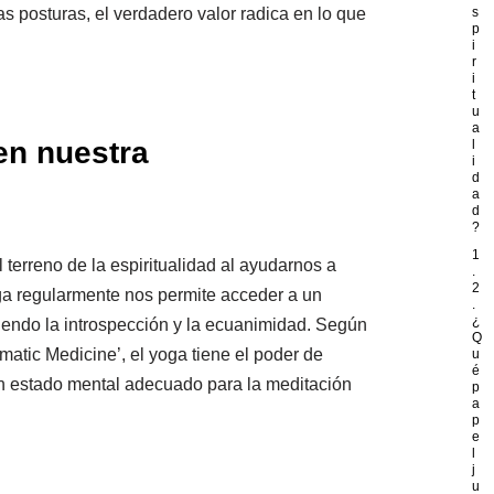
posturas, el verdadero valor radica en lo que
s
p
i
r
i
t
u
a
en nuestra
l
i
d
a
d
?
1
l terreno de la espiritualidad al ayudarnos a
.
2
ga regularmente nos permite acceder a un
.
¿
endo la introspección y la ecuanimidad. Según
Q
matic Medicine’, el yoga tiene el poder de
u
é
a un estado mental adecuado para la meditación
p
a
p
e
l
j
u