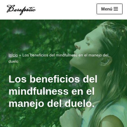
https://salesiq.zohopublic.eu/widget?
Menú
wc=siq4a1451e70fa5f95c0398aa2df141a4ab237876b314bf4c92f494
Saltar
al
contenido
Inicio
»
Los beneficios del mindfulness en el manejo del
duelo.
Los beneficios del
mindfulness en el
manejo del duelo.