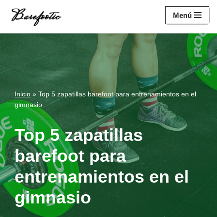
https://salesiq.zohopublic.eu/widget?
Menú
wc=siq4a1451e70fa5f95c0398aa2df141a4ab237876b314bf4c92f494
Saltar
al
contenido
Inicio
»
Top 5 zapatillas barefoot para entrenamientos en el
gimnasio
Top 5 zapatillas
barefoot para
entrenamientos en el
gimnasio