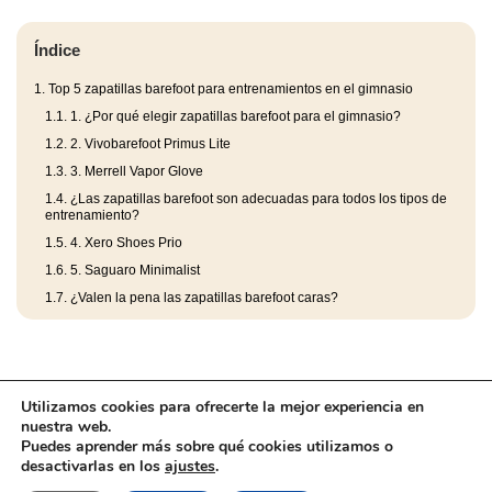
Índice
1.
Top 5 zapatillas barefoot para entrenamientos en el gimnasio
1.1.
1. ¿Por qué elegir zapatillas barefoot para el gimnasio?
1.2.
2. Vivobarefoot Primus Lite
1.3.
3. Merrell Vapor Glove
1.4.
¿Las zapatillas barefoot son adecuadas para todos los tipos de
entrenamiento?
1.5.
4. Xero Shoes Prio
1.6.
5. Saguaro Minimalist
1.7.
¿Valen la pena las zapatillas barefoot caras?
Utilizamos cookies para ofrecerte la mejor experiencia en
nuestra web.
Puedes aprender más sobre qué cookies utilizamos o
desactivarlas en los
ajustes
.