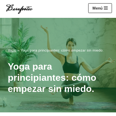
https://salesiq.zohopublic.eu/widget?
Menú
wc=siq4a1451e70fa5f95c0398aa2df141a4ab237876b314bf4c92f494
Saltar
al
contenido
Inicio
»
Yoga para principiantes: cómo empezar sin miedo.
Yoga para
principiantes: cómo
empezar sin miedo.