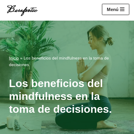
https://salesiq.zohopublic.eu/widget?
Menú
wc=siq4a1451e70fa5f95c0398aa2df141a4ab237876b314bf4c92f494
Saltar
al
contenido
Inicio
»
Los beneficios del mindfulness en la toma de
decisiones.
Los beneficios del
mindfulness en la
toma de decisiones.