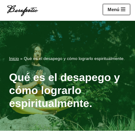
https://salesiq.zohopublic.eu/widget?
Menú
wc=siq4a1451e70fa5f95c0398aa2df141a4ab237876b314bf4c92f494
Saltar
al
contenido
Inicio
»
Qué es el desapego y cómo lograrlo espiritualmente.
Qué es el desapego y
cómo lograrlo
espiritualmente.