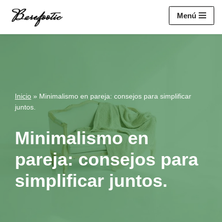
https://salesiq.zohopublic.eu/widget?
Menú
wc=siq4a1451e70fa5f95c0398aa2df141a4ab237876b314bf4c92f494
Saltar
al
contenido
Inicio
»
Minimalismo en pareja: consejos para simplificar
juntos.
Minimalismo en
pareja: consejos para
simplificar juntos.