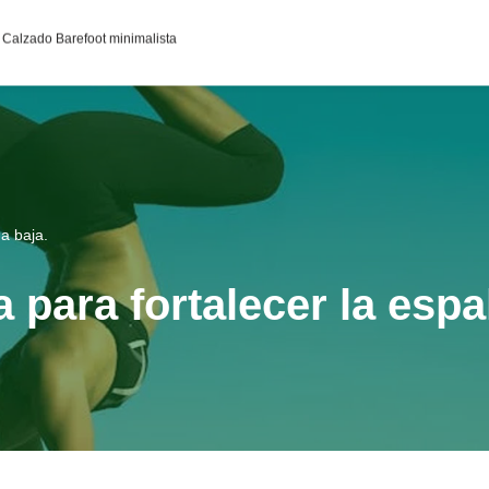
95c0398aa2df141a4ab237876b314bf4c92f4942fed1c49e92d
Calzado Barefoot minimalista
a baja.
 para fortalecer la espa