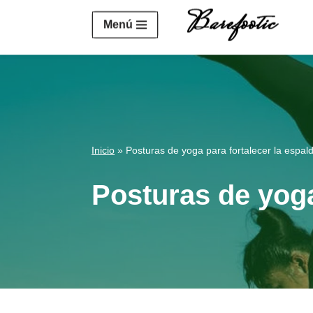
https://salesiq.zohopublic.eu/widget?wc=siq4a1451e70fa5f
Menú
Saltar
al
contenido
Inicio
»
Posturas de yoga para fortalecer la espald
Posturas de yoga