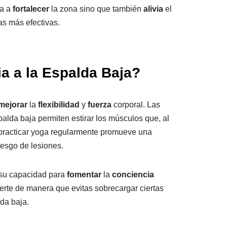
da a
fortalecer
la zona sino que también
alivia
el
as más efectivas.
a a la Espalda Baja?
mejorar
la
flexibilidad
y
fuerza
corporal. Las
alda baja permiten estirar los músculos que, al
 practicar yoga regularmente promueve una
iesgo de lesiones.
 su capacidad para
fomentar
la
conciencia
erte de manera que evitas sobrecargar ciertas
lda baja.