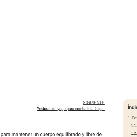
SIGUIENTE
Índi
Posturas de yoga para combatir la fatiga.
1.
Pos
1.1
1.2
l para mantener un cuerpo equilibrado y libre de