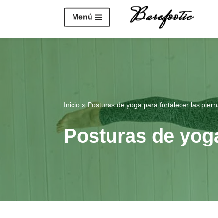
https://salesiq.zohopublic.eu/widget?wc=siq4a1451e70fa5f
Menú
Saltar
al
contenido
Inicio
»
Posturas de yoga para fortalecer las piern
Posturas de yoga