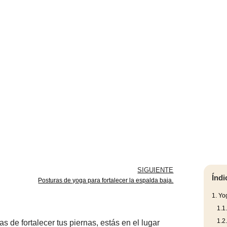
SIGUIENTE
Índi
Posturas de yoga para fortalecer la espalda baja.
1.
Yog
1.1
1.2
 de fortalecer tus piernas, estás en el lugar