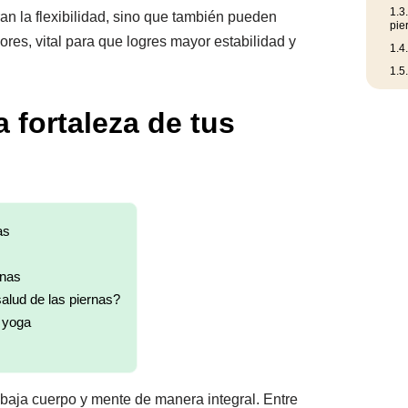
1.3
an la flexibilidad, sino que también pueden
pie
iores, vital para que logres mayor estabilidad y
1.4
1.5
 fortaleza de tus
as
rnas
alud de las piernas?
n yoga
abaja cuerpo y mente de manera integral. Entre