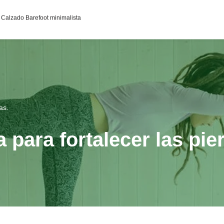
95c0398aa2df141a4ab237876b314bf4c92f4942fed1c49e92d
Calzado Barefoot minimalista
as.
 para fortalecer las pie