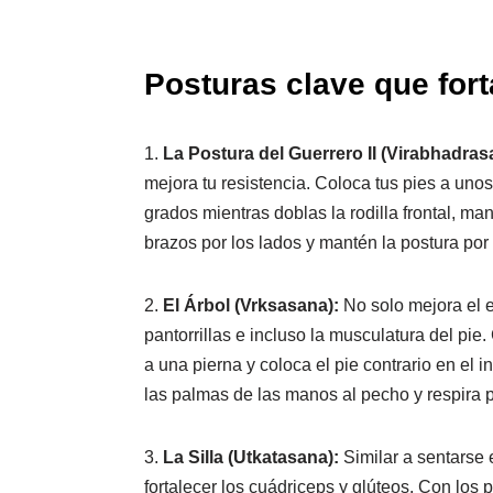
Posturas clave que fort
1.
La Postura del Guerrero II (Virabhadrasa
mejora tu resistencia. Coloca tus pies a unos
grados mientras doblas la rodilla frontal, man
brazos por los lados y mantén la postura po
2.
El Árbol (Vrksasana):
No solo mejora el e
pantorrillas e incluso la musculatura del pie
a una pierna y coloca el pie contrario en el i
las palmas de las manos al pecho y respira
3.
La Silla (Utkatasana):
Similar a sentarse e
fortalecer los cuádriceps y glúteos. Con los p