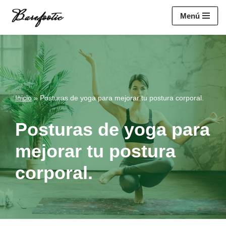
https://salesiq.zohopublic.eu/widget?
Menú
wc=siq4a1451e70fa5f95c0398aa2df141a4ab237876b314bf4c92f494
Saltar
al
contenido
Inicio
»
Posturas de yoga para mejorar tu postura corporal.
Posturas de yoga para
mejorar tu postura
corporal.